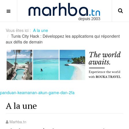
understanding-rng-and-fairness-in-online-slots
OFF CANVAS
Vous êtes ici :
A la une
Tunis City Hack : Développez les applications qui répondent
aux défis de demain
panduan-keamanan-akun-game-dan-2fa
A la une
Marhba.tn