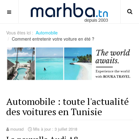
tips-mengatur-sensitivitas-mouse-di-fps
OFF CANVAS
Vous êtes ici :
Automobile
Comment entretenir votre voiture en été ?
Automobile : toute l'actualité
des voitures en Tunisie
mourad
Mis à jour : 3 juillet 2018