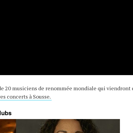
e 20 musiciens de renommée mondiale qui viendront d’
res concerts à Sousse.
lubs