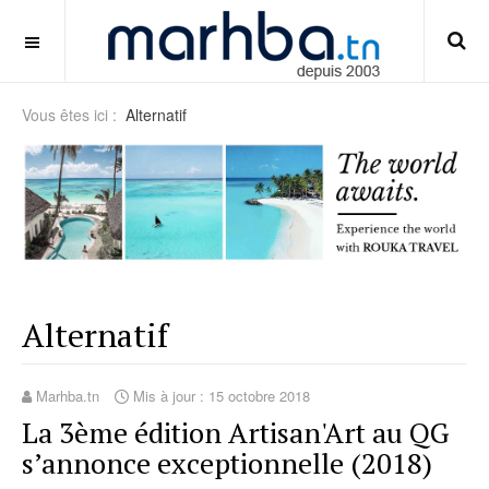
panduan-membaca-syarat-turnover-bonus
OFF CANVAS
Vous êtes ici :
Alternatif
Alternatif
Marhba.tn
Mis à jour : 15 octobre 2018
La 3ème édition Artisan'Art au QG
s’annonce exceptionnelle (2018)