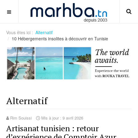
cara-memilih-power-supply-pc-gaming
OFF CANVAS
Vous êtes ici :
Alternatif
10 Hébergements insolites à découvrir en Tunisie
Alternatif
Rim Souissi
Mis à jour : 9 avril 2026
Artisanat tunisien : retour
d’expérience de Comptoir Azur