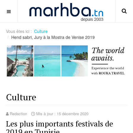
cara-memilih-meja-live-casino-untuk-pemula
OFF CANVAS
Vous êtes ici :
Culture
Hend sabri, Jury à la Mostra de Venise 2019
Culture
Redaction
Mis à jour : 15 décembre 2020
Les plus importants festivals de
2019 en Tunisie