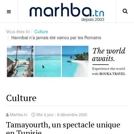
tips-merapikan-desktop-dan-shortcut-game
OFF CANVAS
Vous êtes ici :
Culture
Hannibal n’a jamais été vaincu par les Romains
Culture
Marhba.tn
Mis à jour : 8 décembre 2020
Tamayourth, un spectacle unique
en Tunisie