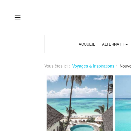
understanding-rng-and-fairness-in-online-slots
OFF CANVAS
ACCUEIL
ALTERNATIF
Vous êtes ici :
Voyages & Inspirations
Nouvel