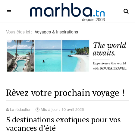
reading-match-markets-beyond-full-time-result
OFF CANVAS
Vous êtes ici :
Voyages & Inspirations
Rêvez votre prochain voyage !
La rédaction
Mis à jour : 10 avril 2026
5 destinations exotiques pour vos
vacances d’été